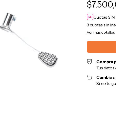
$7.500
Cuotas SIN 
3
cuotas sin in
Ver más detalles
Compra p
Tus datos 
Cambios 
Si no te g