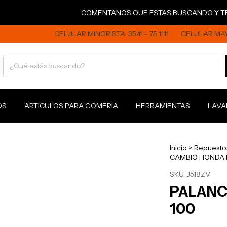
COMENTANOS QUE ESTAS BUSCANDO Y TE ASES
CELULAR MINORISTA: 3541 - 75 1111
CELULAR MAYORISTA:
OS
ARTICULOS PARA GOMERIA
HERRAMIENTAS
LAVA
Inicio
>
Repuesto
CAMBIO HONDA B
SKU:
J518ZV
PALANC
100