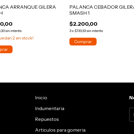
NCA ARRANQUE GILERA
PALANCA CEBADOR GILER
H
SMASH 1
00,00
$2.200,00
,33
sin interés
3
x
$733,33
sin interés
quedan
2
en stock!
Inicio
N
Indumentaria
Repuestos
Articulos para gomeria