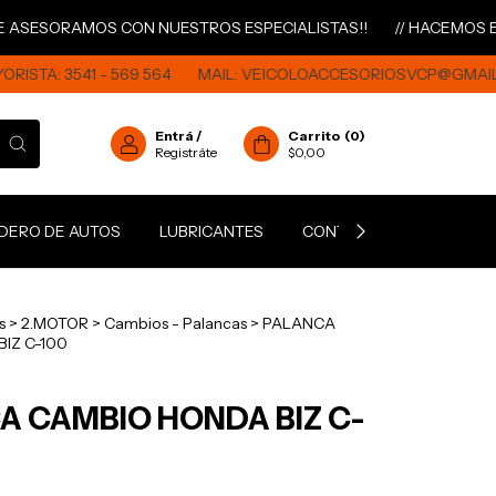
ORAMOS CON NUESTROS ESPECIALISTAS!!
// HACEMOS ENVIOS 
 3541 - 569 564
MAIL:
VEICOLOACCESORIOSVCP@GMAIL.COM
Entrá
/
Carrito
(
0
)
Registráte
$0,00
DERO DE AUTOS
LUBRICANTES
CONTACTO
COTIZAD
s
>
2.MOTOR
>
Cambios - Palancas
>
PALANCA
IZ C-100
A CAMBIO HONDA BIZ C-